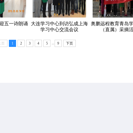
迎五一诗朗诵
大连学习中心到访弘成上海
奥鹏远程教育青岛
学习中心交流会议
（直属）采摘
...
上页
1
2
3
4
5
9
下页