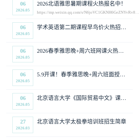
生简章
06
2026北语雅思暑期课程火热报名中！
2026.05
https://mp.weixin.qq.com/s/N6joVC1GKNH6GeZNYvRv8w
click_id=8
06
学术英语第二期课程早鸟价火热招生
2026.05
中~
06
2026春季雅思晚+周六班网课火热报
2026.05
名中~
06
5.9开课！春季雅思晚+周六班面授热
2026.05
招中，欲报从速~
06
北京语言大学《国际贸易中文》课程
2026.05
简章
27
北京语言大学太极拳培训班招生简章
2026.03